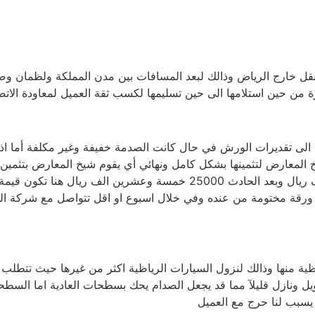
لنقل خارج الرياض وذالك لبعد المسافات بين مدن المملكة ولظمان 
 حين استلامها الى حين تسليمها لكسب ثقة العميل لمعاودة الاتصال
 الى تقديرات الورش في حال كانت الصدمة خفيفة وغير مكلفة أما اذا
خ المعارض لتثمينها بشكل كامل ونهائي أي يقوم شيخ المعارض بتثمي
رقة مختومة من عنده وفي خلال اسبوع او اقل تتواصل مع شركة التأمي
ظية منها وذالك لنزول السيارات الرياظية اكثر من غيرها حيث تتطل
ل ونازل قليلآ مما قد يجعل الصدام يحك بسطحات العادية اما السطحة
 يسبب لنا حرج مع العميل