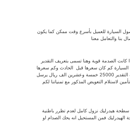
وصول السيارة للعميل بأسرع وقت ممكن كما يكون
 بنا والتعامل معنا
 كانت الصدمة قوية وهنا تسمى بتعريف التقدير
ن السيارة كم كان سعرها قبل الحادث وكم سعرها
الان بعد الحادث مثلآ قبل الحادث 50000 خمسين الف ريال وبعد الحادث 25000 خمسة وعشرين الف ريال هنا تكون قيمة التقدير 25000 خمسة وعشرين الف ريال يرسل
ن لاستلام التعويض المذكور مع تمنياتنا لكم
ب سطحة هيدرليك نزول كامل لعدم تظرر باطنية
 الهيدرليك فمن المستحيل انه يحك الصدام او